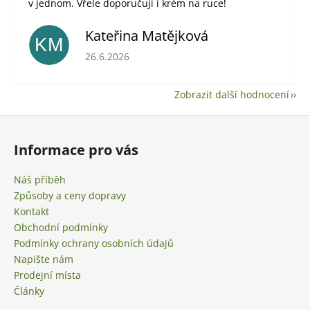
v jednom. Vřele doporučuji i krém na ruce!
Kateřina Matějková
KM
Hodnocení obchodu je 5 z 5 hvězdiček.
26.6.2026
Zobrazit další hodnocení
Z
á
Informace pro vás
p
a
Náš příběh
t
Způsoby a ceny dopravy
í
Kontakt
Obchodní podmínky
Podmínky ochrany osobních údajů
Napište nám
Prodejní místa
Články