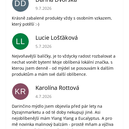
DD
Hodnocení obchodu je 5 z 5 hvězdiček.
9.7.2026
Krásně zabalené produkty vždy s osobním vzkazem,
který potěší :-)
Lucie Lošťáková
LL
Hodnocení obchodu je 5 z 5 hvězdiček.
5.7.2026
Nejvoňavější balíčky, je to vždycky radost rozbalovat a
nechat vonět bytem! Moje oblíbená lokální značka, s
kterou jsem denně - od mýdel se posouvám k dalším
produktům a mám své další oblíbence.
Karolína Rottová
KR
Hodnocení obchodu je 5 z 5 hvězdiček.
4.7.2026
Darinčino mýdlo jsem objevila před pár lety na
Dyzajnmarketu a od té doby nekupuji jiné. Asi
nejoblíbenější mám Ylang Ylang a Eucalyptus. A pro
mě novinka malinový balzám - prostě mňam a výživa