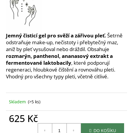
č
u
j
e
m
e
Jemný čisticí gel pro svěží a zářivou pleť.
Šetrně
odstraňuje make-up, nečistoty i přebytečný maz,
aniž by pleť vysušoval nebo dráždil. Obsahuje
BALZÁM
rozmarýn, panthenol, ananasový extrakt a
NA
RTY
fermentované laktobacily
, které podporují
VANILKA
regeneraci, hloubkové čištění a rovnováhu pleti.
245
Vhodný pro všechny typy pleti, včetně citlivé.
Kč
Skladem
(>5 ks)
625 Kč
Měrná
DO KOŠÍKU
cena: