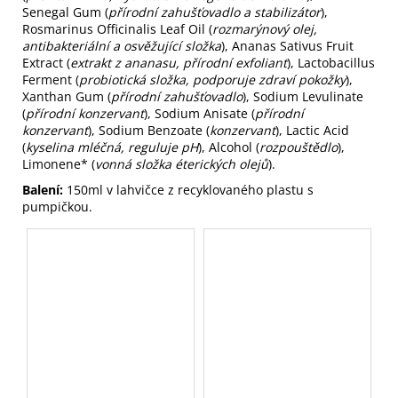
Senegal Gum (
přírodní zahušťovadlo a stabilizátor
),
Rosmarinus Officinalis Leaf Oil (
rozmarýnový olej,
antibakteriální a osvěžující složka
), Ananas Sativus Fruit
Extract (
extrakt z ananasu, přírodní exfoliant
), Lactobacillus
Ferment (
probiotická složka, podporuje zdraví pokožky
),
Xanthan Gum (
přírodní zahušťovadlo
), Sodium Levulinate
(
přírodní konzervant
), Sodium Anisate (
přírodní
konzervant
), Sodium Benzoate (
konzervant
), Lactic Acid
(
kyselina mléčná, reguluje pH
), Alcohol (
rozpouštědlo
),
Limonene* (
vonná složka éterických olejů
).
Balení:
150ml v lahvičce z recyklovaného plastu s
pumpičkou.