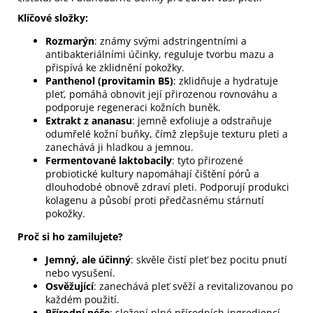
Klíčové složky:
Rozmarýn
: známy svými adstringentními a
antibakteriálními účinky, reguluje tvorbu mazu a
přispívá ke zklidnění pokožky.
Panthenol (provitamin B5)
: zklidňuje a hydratuje
pleť, pomáhá obnovit její přirozenou rovnováhu a
podporuje regeneraci kožních buněk.
Extrakt z ananasu
: jemně exfoliuje a odstraňuje
odumřelé kožní buňky, čímž zlepšuje texturu pleti a
zanechává ji hladkou a jemnou.
Fermentované laktobacily
: tyto přirozené
probiotické kultury napomáhají čištění pórů a
dlouhodobé obnově zdraví pleti. Podporují produkci
kolagenu a působí proti předčasnému stárnutí
pokožky.
Proč si ho zamilujete?
Jemný, ale účinný
: skvěle čistí pleť bez pocitu pnutí
nebo vysušení.
Osvěžující
: zanechává pleť svěží a revitalizovanou po
každém použití.
Přírodní péče
: složení plné přírodních ingrediencí