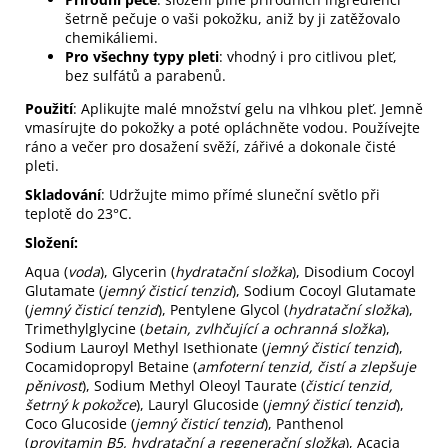
šetrně pečuje o vaši pokožku, aniž by ji zatěžovalo
chemikáliemi.
Pro všechny typy pleti
: vhodný i pro citlivou pleť,
bez sulfátů a parabenů.
Použití
: Aplikujte malé množství gelu na vlhkou pleť. Jemně
vmasírujte do pokožky a poté opláchněte vodou. Používejte
ráno a večer pro dosažení svěží, zářivé a dokonale čisté
pleti.
Skladování
: Udržujte mimo přímé sluneční světlo při
teplotě do 23°C.
Složení:
Aqua (
voda
), Glycerin (
hydratační složka
), Disodium Cocoyl
Glutamate (
jemný čisticí tenzid
), Sodium Cocoyl Glutamate
(
jemný čisticí tenzid
), Pentylene Glycol (
hydratační složka
),
Trimethylglycine (
betain, zvlhčující a ochranná složka
),
Sodium Lauroyl Methyl Isethionate (
jemný čisticí tenzid
),
Cocamidopropyl Betaine (
amfoterní tenzid, čistí a zlepšuje
pěnivost
), Sodium Methyl Oleoyl Taurate (
čisticí tenzid,
šetrný k pokožce
), Lauryl Glucoside (
jemný čisticí tenzid
),
Coco Glucoside (
jemný čisticí tenzid
), Panthenol
(
provitamin B5, hydratační a regenerační složka
), Acacia