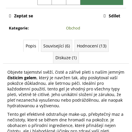
Zeptat se
Sdílet
Kategorie
:
Obchod
Popis
Související (6)
Hodnocení (13)
Diskuze (1)
Objevte tajemství svěží, čisté a zářivé pleti s naším jemným
čisticím gelem
, který je navržen tak, aby poskytoval vaší
pokožce důkladnou, ale šetrnou péči. Ideální pro
každodenní použití, tento gel je vhodný pro všechny typy
pleti, včetně té citlivé. Jeho unikátní složení je zárukou, že
pleť nezanechá vysušenou nebo podrážděnou, ale naopak
hydratovanou a vyživenou.
Tento gel efektivně odstraňuje make-up, přebytečný maz a
nečistoty, které se během dne hromadí na pokožce. Je
obohacen o přírodní ingredience, které přinášejí nejen
čistotu, ale i blahodárné účinky pro zdraví vaší pleti.