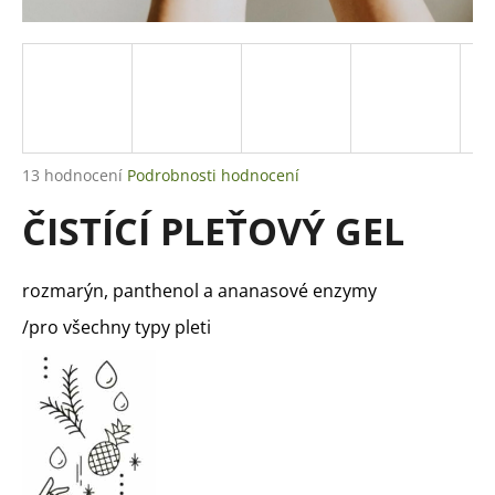
a
j
í
t
?
Průměrné
13 hodnocení
Podrobnosti hodnocení
hodnocení
ČISTÍCÍ PLEŤOVÝ GEL
produktu
je
HLEDAT
4,8
z
rozmarýn, panthenol a ananasové enzymy
5
hvězdiček.
/pro všechny typy pleti
D
o
p
o
r
u