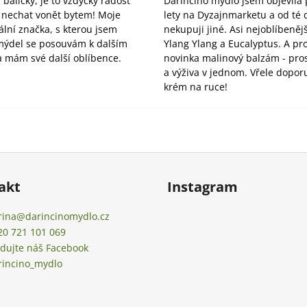
 balíčky, je to vždycky radost
Darinčino mýdlo jsem objevila
a nechat vonět bytem! Moje
lety na Dyzajnmarketu a od té
ální značka, s kterou jsem
nekupuji jiné. Asi nejoblíbeně
mýdel se posouvám k dalším
Ylang Ylang a Eucalyptus. A pr
 mám své další oblíbence.
novinka malinový balzám - pr
a výživa v jednom. Vřele doporu
krém na ruce!
akt
Instagram
rina
@
darincinomydlo.cz
20 721 101 069
edujte náš Facebook
rincino_mydlo