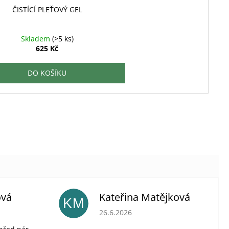
ČISTÍCÍ PLEŤOVÝ GEL
Skladem
(>5 ks)
625 Kč
DO KOŠÍKU
ová
Kateřina Matějková
KM
je 5 z 5 hvězdiček.
Hodnocení obchodu je 5 z 5 hvězdiček
26.6.2026