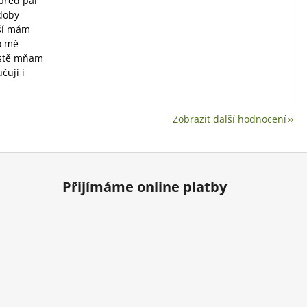
 před pár
 doby
jší mám
o mě
ostě mňam
čuji i
Zobrazit další hodnocení
Přijímáme online platby