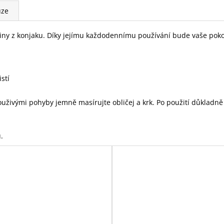
uze
iny z konjaku. Díky jejímu každodennímu používání bude vaše pokož
stí
uživými pohyby jemně masírujte obličej a krk. Po použití důkladn
.