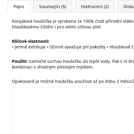
Popis
Související (5)
Hodnocení (2)
Disk
Konjaková houbička je vyrobena ze 100% čisté přírodní vlákn
hloubkovému čištění i pro velmi citlivou pleť.
Klíčové vlastnosti:
• Jemně exfoliuje • Účinně vyvažuje pH pokožky • Hloubkově či
Použití:
namočte suchou houbičku do teplé vody. Pak s ní kro
kombinaci s vhodným pleťovým mýdlem.
Opakovaně je možné houbičku používat až po dobu 3 měsíců