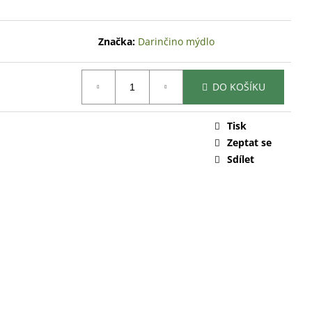
Značka:
Darinčino mýdlo
DO KOŠÍKU
Tisk
Zeptat se
Sdílet