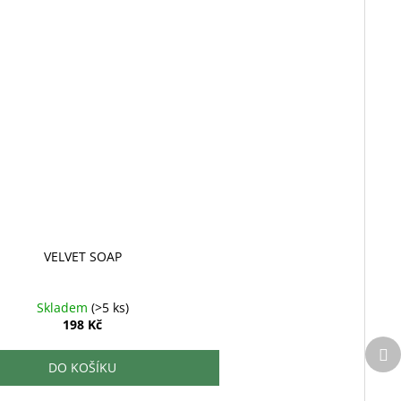
VELVET SOAP
Skladem
(>5 ks)
198 Kč
Da
pr
DO KOŠÍKU