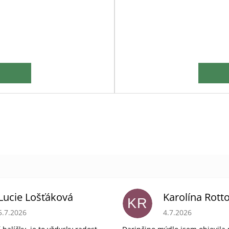
Lucie Lošťáková
Karolína Rott
KR
Hodnocení obchodu je 5 z 5 hvězdiček.
Hodnocení obchodu 
5.7.2026
4.7.2026