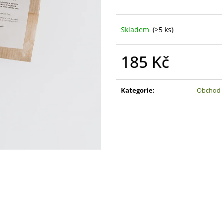
YLANG 50ML
675 Kč
358 Kč
Skladem
(>5 ks)
185 Kč
Měrná
cena:
Kategorie
:
Obchod