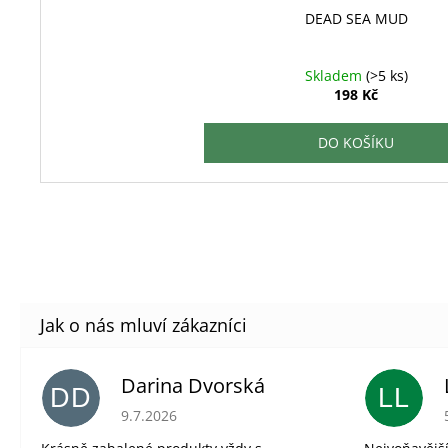
DEAD SEA MUD
Skladem
(>5 ks)
198 Kč
DO KOŠÍKU
Darina Dvorská
DD
LL
Hodnocení obchodu je 5 z 5 hvězdiček.
9.7.2026