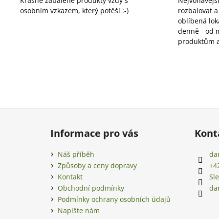
Krásně zabalené produkty vždy s
Nejvoňavější
osobním vzkazem, který potěší :-)
rozbalovat 
oblíbená lok
denně - od 
produktům a
Z
á
Informace pro vás
Kont
p
a
Náš příběh
da
t
Způsoby a ceny dopravy
+4
í
Kontakt
Sl
Obchodní podmínky
da
Podmínky ochrany osobních údajů
Napište nám