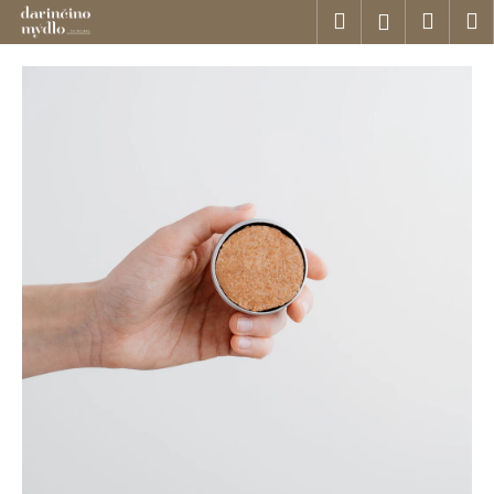
K
Přejít
Hledat
Náku
M
Přihlášení
na
o
obsah
Zpět
Zpět
košík
š
í
C
k
o
p
o
t
ř
e
b
u
j
e
t
e
n