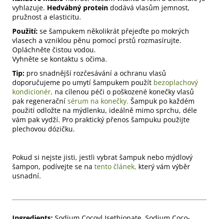
vyhlazuje.
Hedvábný protein
dodává vlasům jemnost,
pružnost a elasticitu.
Použití:
se šampukem několikrát přejeďte po mokrých
vlasech a vzniklou pěnu pomocí prstů rozmasírujte.
Opláchněte čistou vodou.
Vyhněte se kontaktu s očima.
Tip:
pro snadnější rozčesávání a ochranu vlasů
doporučujeme po umytí šampukem použít
bezoplachový
kondicionér,
na cílenou péči o poškozené konečky vlasů
pak regenerační
sérum na konečky.
Šampuk po každém
použití odložte na mýdlenku, ideálně mimo sprchu, déle
vám pak vydží. Pro praktický přenos šampuku použijte
plechovou dózičku.
Pokud si nejste jisti, jestli vybrat šampuk nebo mýdlový
šampon, podívejte se na
tento článek,
který vám výběr
usnadní.
Ingredients:
Sodium Cocoyl Isethionate, Sodium Coco-