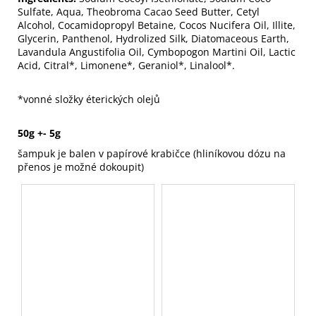
Sulfate, Aqua, Theobroma Cacao Seed Butter, Cetyl
Alcohol, Cocamidopropyl Betaine, Cocos Nucifera Oil, Illite,
Glycerin, Panthenol, Hydrolized Silk, Diatomaceous Earth,
Lavandula Angustifolia Oil, Cymbopogon Martini Oil, Lactic
Acid, Citral*, Limonene*, Geraniol*, Linalool*.
*vonné složky éterických olejů
50g +- 5g
šampuk je balen v papírové krabičce (hliníkovou dózu na
přenos je možné dokoupit)