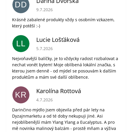
Darina Dvorská
DD
Hodnocení obchodu je 5 z 5 hvězdiček.
9.7.2026
Krásně zabalené produkty vždy s osobním vzkazem,
který potěší :-)
Lucie Lošťáková
LL
Hodnocení obchodu je 5 z 5 hvězdiček.
5.7.2026
Nejvoňavější balíčky, je to vždycky radost rozbalovat a
nechat vonět bytem! Moje oblíbená lokální značka, s
kterou jsem denně - od mýdel se posouvám k dalším
produktům a mám své další oblíbence.
Karolína Rottová
KR
Hodnocení obchodu je 5 z 5 hvězdiček.
4.7.2026
Darinčino mýdlo jsem objevila před pár lety na
Dyzajnmarketu a od té doby nekupuji jiné. Asi
nejoblíbenější mám Ylang Ylang a Eucalyptus. A pro
mě novinka malinový balzám - prostě mňam a výživa